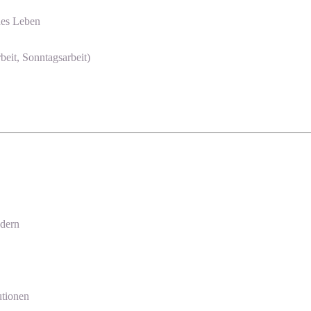
des Leben
beit, Sonntagsarbeit)
ndern
utionen