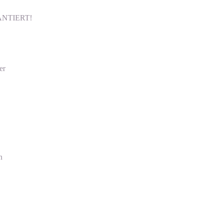
ARANTIERT!
er
n