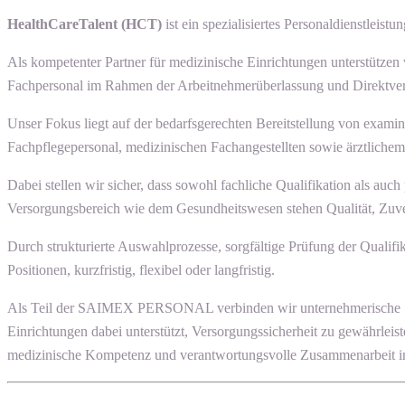
HealthCareTalent (HCT)
ist ein spezialisiertes Personaldienstle
Als kompetenter Partner für medizinische Einrichtungen unterstützen
Fachpersonal im Rahmen der Arbeitnehmerüberlassung und Direktver
Unser Fokus liegt auf der bedarfsgerechten Bereitstellung von examin
Fachpflegepersonal, medizinischen Fachangestellten sowie ärztlich
Dabei stellen wir sicher, dass sowohl fachliche Qualifikation als a
Versorgungsbereich wie dem Gesundheitswesen stehen Qualität, Zuverlä
Durch strukturierte Auswahlprozesse, sorgfältige Prüfung der Qualif
Positionen, kurzfristig, flexibel oder langfristig.
Als Teil der SAIMEX PERSONAL verbinden wir unternehmerische Stabilit
Einrichtungen dabei unterstützt, Versorgungssicherheit zu gewährleis
medizinische Kompetenz und verantwortungsvolle Zusammenarbeit im