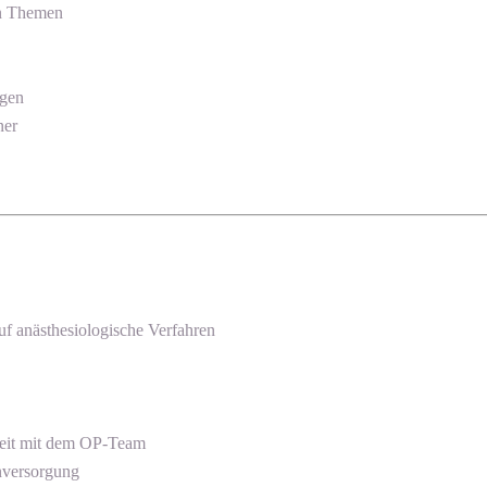
en Themen
egen
ner
uf anästhesiologische Verfahren
beit mit dem OP-Team
enversorgung