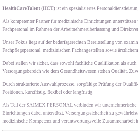
HealthCareTalent (HCT)
ist ein spezialisiertes Personaldienstle
Als kompetenter Partner für medizinische Einrichtungen unterstützen
Fachpersonal im Rahmen der Arbeitnehmerüberlassung und Direktver
Unser Fokus liegt auf der bedarfsgerechten Bereitstellung von examin
Fachpflegepersonal, medizinischen Fachangestellten sowie ärztlich
Dabei stellen wir sicher, dass sowohl fachliche Qualifikation als a
Versorgungsbereich wie dem Gesundheitswesen stehen Qualität, Zuverlä
Durch strukturierte Auswahlprozesse, sorgfältige Prüfung der Qualif
Positionen, kurzfristig, flexibel oder langfristig.
Als Teil der SAIMEX PERSONAL verbinden wir unternehmerische Stabilit
Einrichtungen dabei unterstützt, Versorgungssicherheit zu gewährleis
medizinische Kompetenz und verantwortungsvolle Zusammenarbeit im