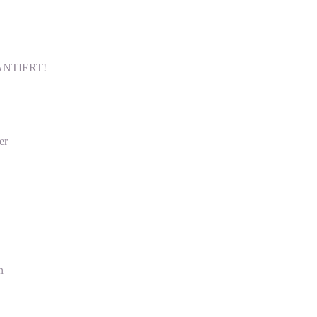
ARANTIERT!
er
n