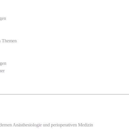
ngen
en Themen
egen
ner
dernen Anästhesiologie und perioperativen Medizin