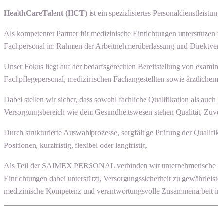
HealthCareTalent (HCT)
ist ein spezialisiertes Personaldienstle
Als kompetenter Partner für medizinische Einrichtungen unterstützen
Fachpersonal im Rahmen der Arbeitnehmerüberlassung und Direktver
Unser Fokus liegt auf der bedarfsgerechten Bereitstellung von examin
Fachpflegepersonal, medizinischen Fachangestellten sowie ärztlich
Dabei stellen wir sicher, dass sowohl fachliche Qualifikation als a
Versorgungsbereich wie dem Gesundheitswesen stehen Qualität, Zuverlä
Durch strukturierte Auswahlprozesse, sorgfältige Prüfung der Qualif
Positionen, kurzfristig, flexibel oder langfristig.
Als Teil der SAIMEX PERSONAL verbinden wir unternehmerische Stabilit
Einrichtungen dabei unterstützt, Versorgungssicherheit zu gewährleis
medizinische Kompetenz und verantwortungsvolle Zusammenarbeit im