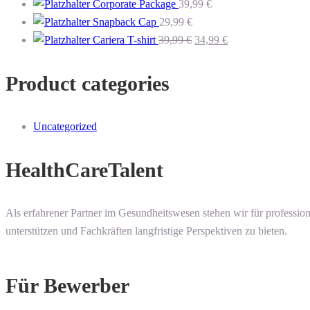
Corporate Package
39,99
€
Snapback Cap
29,99
€
Ursprünglicher
Aktueller
Cariera T-shirt
39,99
€
34,99
€
Preis
Preis
war:
ist:
Product categories
39,99 €
34,99 €.
Uncategorized
HealthCareTalent
Als erfahrener Partner im Gesundheitswesen stehen wir für professio
unterstützen und Fachkräften langfristige Perspektiven zu bieten.
Für Bewerber