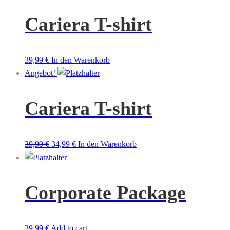
war:
ist:
29,99 €
19,99 €.
Cariera T-shirt
39,99
€
In den Warenkorb
Angebot!
Cariera T-shirt
Ursprünglicher
Aktueller
39,99
€
34,99
€
In den Warenkorb
Preis
Preis
war:
ist:
39,99 €
34,99 €.
Corporate Package
39,99
€
Add to cart